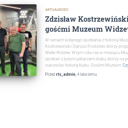
AKTUALNOŚCI
Zdzisław Kostrzewiński 
gośćmi Muzeum Widz
W ramach kolejnego spotkania z historią Mu
Kostrzewiński i Dariusz Postolski, którzy przyp
Wielki Widzew. W tym roku raz w miesiącu 
spotkań z byłymi piłkarzami klubu, którzy na p
sukcesów historię klubu. Gośćmi Muzeum
Czy
Przez
rts_admin
,
4 lata
temu