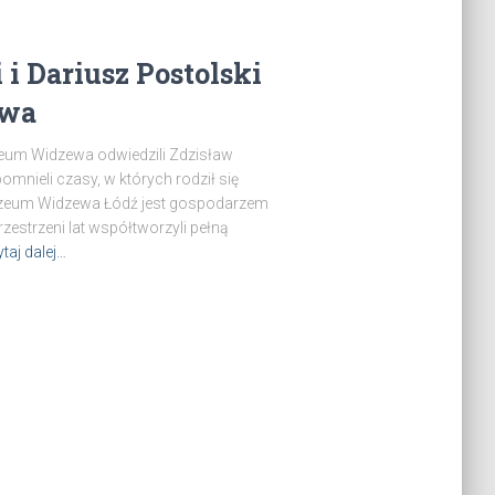
i Dariusz Postolski
ewa
zeum Widzewa odwiedzili Zdzisław
omnieli czasy, w których rodził się
Muzeum Widzewa Łódź jest gospodarzem
rzestrzeni lat współtworzyli pełną
taj dalej…