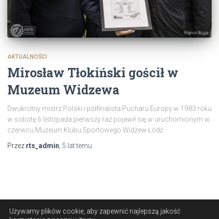
AKTUALNOŚCI
Mirosław Tłokiński gościł w
Muzeum Widzewa
Dwukrotny mistrz Polski i półfinalista Pucharu Europy w 1983 roku
w sobotę 6 listopada pierwszy raz pojawił się w uruchomionym w
czerwcu Muzeum Klubu Sportowego Widzew Łódź.
Przez
rts_admin
,
5 lat
temu
Używamy plików cookie, aby zapewnić najlepszą jakość