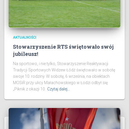
AKTUALNOŚCI
Stowarzyszenie RTS świętowało swój
jubileusz!
Na sportowo, i nie tylko, Stowarzyszenie Reaktywacji
Tradycji Sportowych Widzew Łódź świętowało w sobotę
swoje 10. rodziny. W sobotę, 6 września, na obiektach
MOSiR przy ulicy Małachowskiego w Łodzi odbył się
„Piknik z okazji 10.
Czytaj dalej…