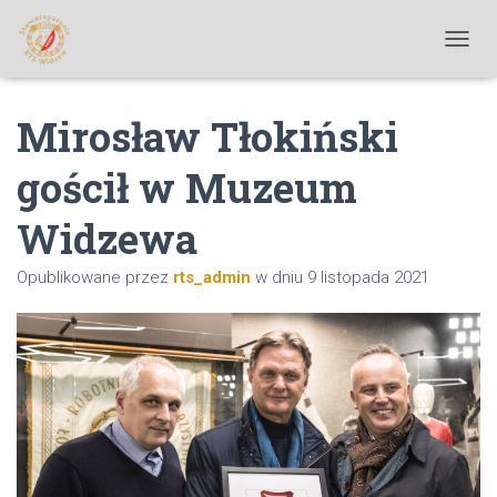
P
R
Z
Mirosław Tłokiński
E
Ł
Ą
gościł w Muzeum
C
Z
Widzewa
N
A
W
Opublikowane przez
rts_admin
w dniu
9 listopada 2021
I
G
A
C
J
Ę