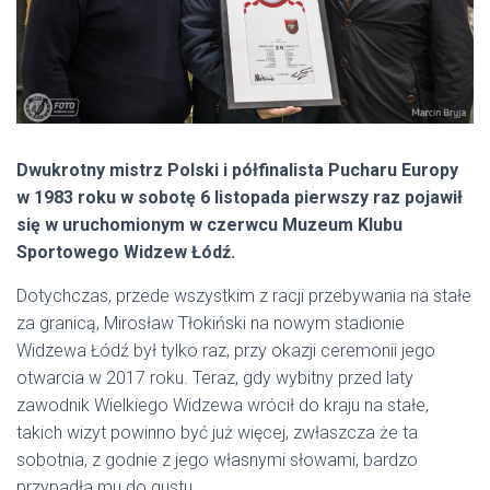
Dwukrotny mistrz Polski i półfinalista Pucharu Europy
w 1983 roku w sobotę 6 listopada pierwszy raz pojawił
się w uruchomionym w czerwcu Muzeum Klubu
Sportowego Widzew Łódź.
Dotychczas, przede wszystkim z racji przebywania na stałe
za granicą, Mirosław Tłokiński na nowym stadionie
Widzewa Łódź był tylko raz, przy okazji ceremonii jego
otwarcia w 2017 roku. Teraz, gdy wybitny przed laty
zawodnik Wielkiego Widzewa wrócił do kraju na stałe,
takich wizyt powinno być już więcej, zwłaszcza że ta
sobotnia, z godnie z jego własnymi słowami, bardzo
przypadła mu do gustu.