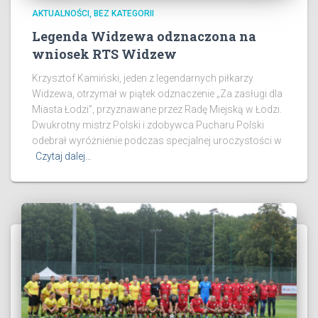
AKTUALNOŚCI
BEZ KATEGORII
Legenda Widzewa odznaczona na
wniosek RTS Widzew
Krzysztof Kamiński, jeden z legendarnych piłkarzy
Widzewa, otrzymał w piątek odznaczenie „Za zasługi dla
Miasta Łodzi”, przyznawane przez Radę Miejską w Łodzi.
Dwukrotny mistrz Polski i zdobywca Pucharu Polski
odebrał wyróżnienie podczas specjalnej uroczystości w
Czytaj dalej…