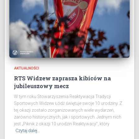
AKTUALNOŚCI
RTS Widzew zaprasza kibiców na
jubileuszowy mecz
W tym roku Stowarzyszenia Reaktywacja Tradycji
Sportowych Widzew Łódź świętuje swoje 10 urodziny. Z
tej okazji zostało zorganizowanych wiele wydarzeń,
zarówno historycznych, jak i sportowych. Jednym nich
jest „Piknik z okazji 10 urodzin Reaktywacji”, który
Czytaj dalej…