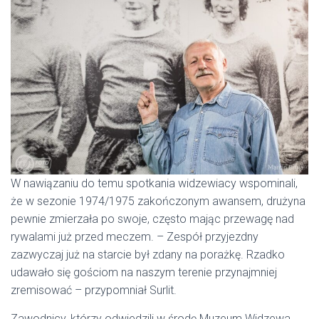
W nawiązaniu do temu spotkania widzewiacy wspominali,
że w sezonie 1974/1975 zakończonym awansem, drużyna
pewnie zmierzała po swoje, często mając przewagę nad
rywalami już przed meczem. – Zespół przyjezdny
zazwyczaj już na starcie był zdany na porażkę. Rzadko
udawało się gościom na naszym terenie przynajmniej
zremisować – przypomniał Surlit.
Zawodnicy, którzy odwiedzili w środę Muzeum Widzewa,