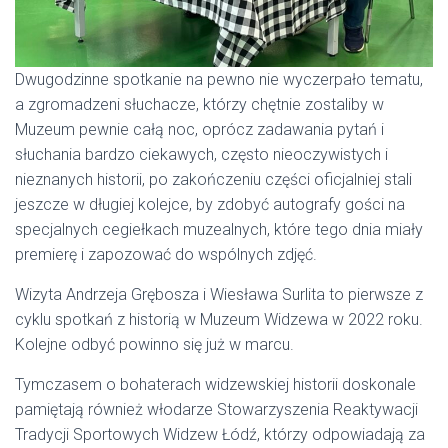
Dwugodzinne spotkanie na pewno nie wyczerpało tematu,
a zgromadzeni słuchacze, którzy chętnie zostaliby w
Muzeum pewnie całą noc, oprócz zadawania pytań i
słuchania bardzo ciekawych, często nieoczywistych i
nieznanych historii, po zakończeniu części oficjalniej stali
jeszcze w długiej kolejce, by zdobyć autografy gości na
specjalnych cegiełkach muzealnych, które tego dnia miały
premierę i zapozować do wspólnych zdjęć.
Wizyta Andrzeja Grębosza i Wiesława Surlita to pierwsze z
cyklu spotkań z historią w Muzeum Widzewa w 2022 roku.
Kolejne odbyć powinno się już w marcu.
Tymczasem o bohaterach widzewskiej historii doskonale
pamiętają również włodarze Stowarzyszenia Reaktywacji
Tradycji Sportowych Widzew Łódź, którzy odpowiadają za