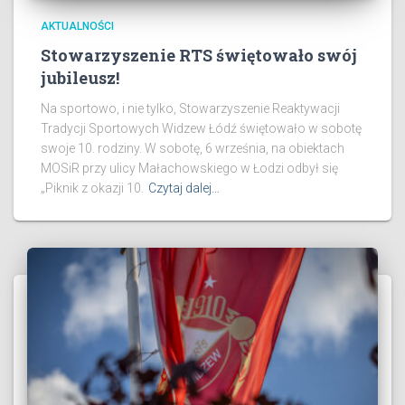
AKTUALNOŚCI
Stowarzyszenie RTS świętowało swój
jubileusz!
Na sportowo, i nie tylko, Stowarzyszenie Reaktywacji
Tradycji Sportowych Widzew Łódź świętowało w sobotę
swoje 10. rodziny. W sobotę, 6 września, na obiektach
MOSiR przy ulicy Małachowskiego w Łodzi odbył się
„Piknik z okazji 10.
Czytaj dalej…