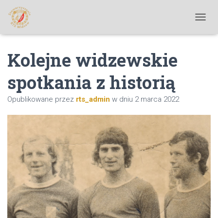
P
R
Z
Kolejne widzewskie
E
Ł
Ą
spotkania z historią
C
Z
Opublikowane przez
rts_admin
w dniu
2 marca 2022
N
A
W
I
G
A
C
J
Ę