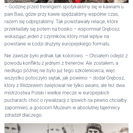
– Godzinę przed treningiem spotykaliśmy się w kawiarni u
pani Basi, gdzie przy kawie spędzaliśmy wspólnie czas,
razem się odprężaliśmy. Tak powstawały relacje, które
przekładały się potem na boisko – wspomniał Grębosz,
wskazując jeden z czynników, który miał wpływ na
powstanie w Łodzi drużyny europejskiego formatu.
Nie zawsze było jednak tak kolorowo. – Chciałem odejść z
powodu konfliktu z jednym z trenerów. Ale zostałem, a
niedługo później nie było już tego szkoleniowca, więc
wszystko potoczyło siętak, jak powinno – dodał Grębosz,
który z Widzewem świętował nie tylko awans, ale też dwa
mistrzostwa Polski i wielkie mecze w europejskich
pucharach, choć o rywalizacji z Ipswich na pewno chciałby
zapomnieć, a gościom Muzeum w absolutnej tajemnicy
zdradził dlaczego.