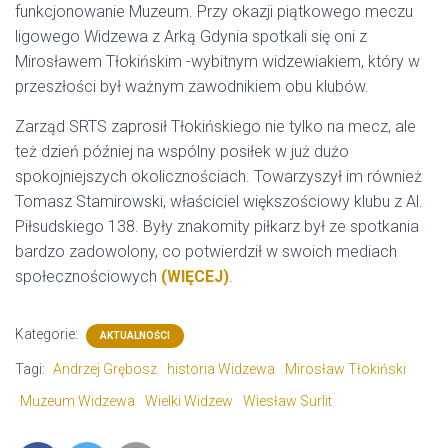
funkcjonowanie Muzeum. Przy okazji piątkowego meczu
ligowego Widzewa z Arką Gdynia spotkali się oni z
Mirosławem Tłokińskim -wybitnym widzewiakiem, który w
przeszłości był ważnym zawodnikiem obu klubów.
Zarząd SRTS zaprosił Tłokińskiego nie tylko na mecz, ale
też dzień później na wspólny posiłek w już dużo
spokojniejszych okolicznościach. Towarzyszył im również
Tomasz Stamirowski, właściciel większościowy klubu z Al.
Piłsudskiego 138. Były znakomity piłkarz był ze spotkania
bardzo zadowolony, co potwierdził w swoich mediach
społecznościowych
(WIĘCEJ)
.
Kategorie:
AKTUALNOŚCI
Tagi:
Andrzej Grębosz
historia Widzewa
Mirosław Tłokiński
Muzeum Widzewa
Wielki Widzew
Wiesław Surlit