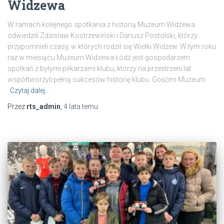
Widzewa
W ramach kolejnego spotkania z historią Muzeum Widzewa
odwiedzili Zdzisław Kostrzewiński i Dariusz Postolski, którzy
przypomnieli czasy, w których rodził się Wielki Widzew. W tym roku
raz w miesiącu Muzeum Widzewa Łódź jest gospodarzem
spotkań z byłymi piłkarzami klubu, którzy na przestrzeni lat
współtworzyli pełną sukcesów historię klubu. Gośćmi Muzeum
Czytaj dalej…
Przez
rts_admin
,
4 lata
temu