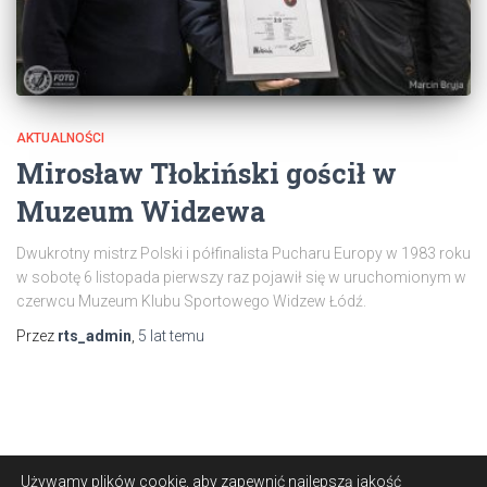
AKTUALNOŚCI
Mirosław Tłokiński gościł w
Muzeum Widzewa
Dwukrotny mistrz Polski i półfinalista Pucharu Europy w 1983 roku
w sobotę 6 listopada pierwszy raz pojawił się w uruchomionym w
czerwcu Muzeum Klubu Sportowego Widzew Łódź.
Przez
rts_admin
,
5 lat
temu
Używamy plików cookie, aby zapewnić najlepszą jakość