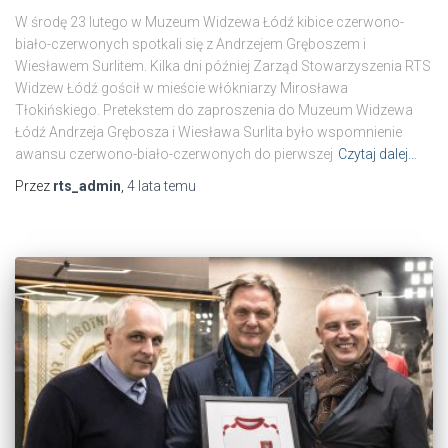
W środę 23 lutego w Muzeum Widzewa Łódź kibice czerwono-
biało-czerwonych spotkali się z Andrzejem Gręboszem i
Wiesławem Surlitem. Kilka dni później Zarząd Stowarzyszenia RTS
Widzew Łódź gościł w mieście włókniarzy Mirosława
Tłokińskiego. Pretekstem do zaproszenia do Muzeum Widzewa
Łódź Andrzeja Grębosza i Wiesława Surlita było wspomnienie
awansu czerwono-biało-czerwonych do pierwszej
Czytaj dalej…
Przez
rts_admin
,
4 lata
temu