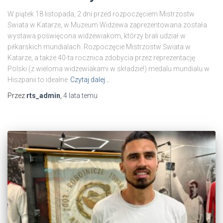
W piątek 18 listopada, 2 dni przed rozpoczęciem Mistrzostw
Świata w Katarze, w Muzeum Widzewa zaprezentowana została
wystawa poświęcona widzewiakom, którzy brali udział w
piłkarskich mundialach. Rozpoczęcie Mistrzostw Świata w
Katarze, a także 40-ta rocznica zdobycia przez reprezentację
Polski (z wieloma widzewiakami w składzie!) medalu mundialu w
Hiszpanii to idealne
Czytaj dalej…
Przez
rts_admin
,
4 lata
temu