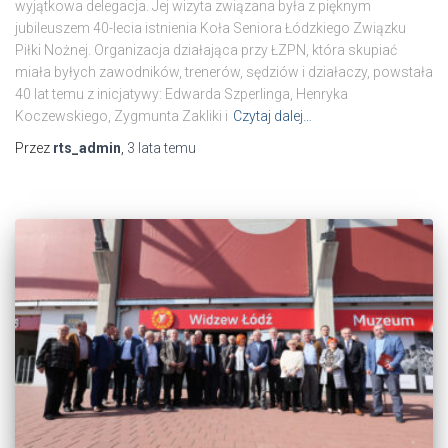
wyjątkowa delegacja. Jej wizyta związana była z pięknym
jubileuszem 40-lecia istnienia Koła Seniora Łódzkiego Związku
Piłki Nożnej. Organizacja działająca przy ŁZPN, która skupiać
miała byłych zawodników, trenerów, sędziów i działaczy, powstała
40 lat temu z inicjatywy: Edwarda Szperlinga, Henryka
Koczewskiego, Zygmunta Zakliki i
Czytaj dalej…
Przez
rts_admin
,
3 lata
temu