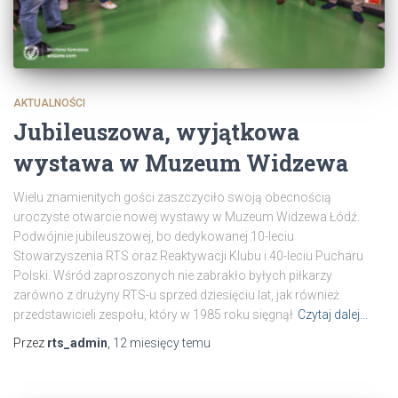
AKTUALNOŚCI
Jubileuszowa, wyjątkowa
wystawa w Muzeum Widzewa
Wielu znamienitych gości zaszczyciło swoją obecnością
uroczyste otwarcie nowej wystawy w Muzeum Widzewa Łódź.
Podwójnie jubileuszowej, bo dedykowanej 10-leciu
Stowarzyszenia RTS oraz Reaktywacji Klubu i 40-leciu Pucharu
Polski. Wśród zaproszonych nie zabrakło byłych piłkarzy
zarówno z drużyny RTS-u sprzed dziesięciu lat, jak również
przedstawicieli zespołu, który w 1985 roku sięgnął
Czytaj dalej…
Przez
rts_admin
,
12 miesięcy
temu