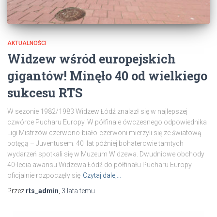
AKTUALNOŚCI
Widzew wśród europejskich
gigantów! Minęło 40 od wielkiego
sukcesu RTS
W sezonie 1982/1983 Widzew Łódź znalazł się w najlepszej
czwórce Pucharu Europy. W półfinale ówczesnego odpowiednika
Ligi Mistrzów czerwono-biało-czerwoni mierzyli się ze światową
potęgą – Juventusem. 40 lat później bohaterowie tamtych
wydarzeń spotkali się w Muzeum Widzewa. Dwudniowe obchody
40-lecia awansu Widzewa Łódź do półfinału Pucharu Europy
oficjalnie rozpoczęły się
Czytaj dalej…
Przez
rts_admin
,
3 lata
temu