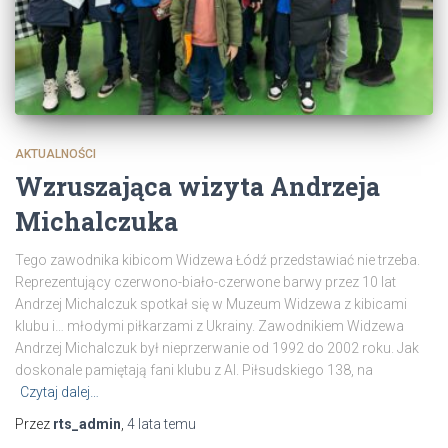
AKTUALNOŚCI
Wzruszająca wizyta Andrzeja
Michalczuka
Tego zawodnika kibicom Widzewa Łódź przedstawiać nie trzeba.
Reprezentujący czerwono-biało-czerwone barwy przez 10 lat
Andrzej Michalczuk spotkał się w Muzeum Widzewa z kibicami
klubu i… młodymi piłkarzami z Ukrainy. Zawodnikiem Widzewa
Andrzej Michalczuk był nieprzerwanie od 1992 do 2002 roku. Jak
doskonale pamiętają fani klubu z Al. Piłsudskiego 138, na
Czytaj dalej…
Przez
rts_admin
,
4 lata
temu