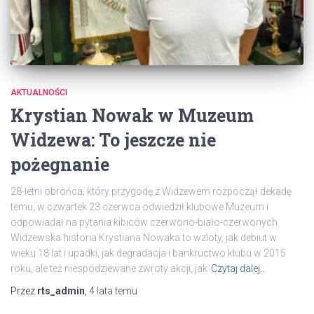
AKTUALNOŚCI
Krystian Nowak w Muzeum
Widzewa: To jeszcze nie
pożegnanie
28-letni obrońca, który przygodę z Widzewem rozpoczął dekadę
temu, w czwartek 23 czerwca odwiedził klubowe Muzeum i
odpowiadał na pytania kibiców czerwono-biało-czerwonych.
Widzewska historia Krystiana Nowaka to wzloty, jak debiut w
wieku 18 lat i upadki, jak degradacja i bankructwo klubu w 2015
roku, ale też niespodziewane zwroty akcji, jak
Czytaj dalej…
Przez
rts_admin
,
4 lata
temu